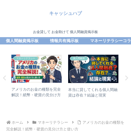
キャッシュハブ
お金貸して お金助けて 個人間融資掲示板
個人間融資掲示板
情報共有掲示板
マネーリテラシーコラ
マネーリテラシー
個人間融資
アメリカのお金の種類を完全
ハー
本当に貸してくれる個人間融
封
解説！紙幣・硬貨の見分け方
き融
資は存在？結論と現実
札
と使い方
方
ホーム
マネーリテラシー
アメリカのお金の種類を
完全解説！紙幣・硬貨の見分け方と使い方