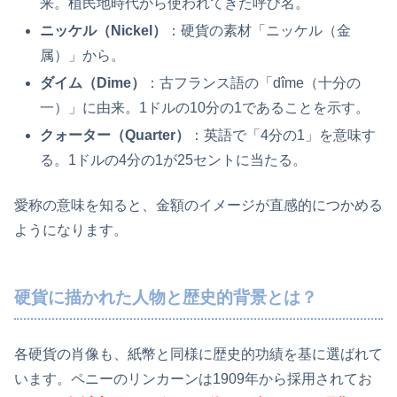
来。植民地時代から使われてきた呼び名。
ニッケル（Nickel）
：硬貨の素材「ニッケル（金
属）」から。
ダイム（Dime）
：古フランス語の「dîme（十分の
一）」に由来。1ドルの10分の1であることを示す。
クォーター（Quarter）
：英語で「4分の1」を意味す
る。1ドルの4分の1が25セントに当たる。
愛称の意味を知ると、金額のイメージが直感的につかめる
ようになります。
硬貨に描かれた人物と歴史的背景とは？
各硬貨の肖像も、紙幣と同様に歴史的功績を基に選ばれて
います。ペニーのリンカーンは1909年から採用されてお