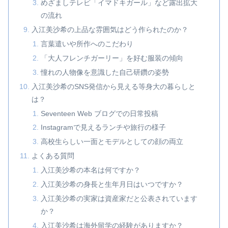
めざましテレビ「イマドキガール」など露出拡大
の流れ
入江美沙希の上品な雰囲気はどう作られたのか？
言葉遣いや所作へのこだわり
「大人フレンチガーリー」を好む服装の傾向
憧れの人物像を意識した自己研鑽の姿勢
入江美沙希のSNS発信から見える等身大の暮らしと
は？
Seventeen Web ブログでの日常投稿
Instagramで見えるランチや旅行の様子
高校生らしい一面とモデルとしての顔の両立
よくある質問
入江美沙希の本名は何ですか？
入江美沙希の身長と生年月日はいつですか？
入江美沙希の実家は資産家だと公表されています
か？
入江美沙希は海外留学の経験がありますか？