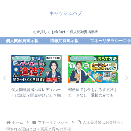
キャッシュハブ
お金貸して お金助けて 個人間融資掲示板
個人間融資掲示板
情報共有掲示板
マネーリテラシーコラ
個人間融資
マネーリテラシー
平均
個人間融資掲示板レディハー
郵便局でお金をおろす方法｜
個
リア
トは違法？闇金やひととき融
カードなし・通帳のみでも
口
資の危険性
OK？
態
ホーム
マネーリテラシー
入江美沙希はお金持ちと
噂される理由とは？実家と育ちの真相