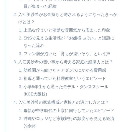
目が集まった経緯
入江美沙希がお金持ちと噂されるようになったきっか
けとは？
上品な佇まいと清楚な雰囲気から広まった印象
SNSで見える生活感が「お嬢様っぽい」と話題に
なった流れ
ファン層が抱いた「育ちが違いそう」という声
入江美沙希の習い事から考える家庭の経済力とは？
幼稚園から続けたチアダンスにかかる費用感
祖母と通っていた料理教室というエピソード
小学5年生から通ったモデル・ダンススクール
(KCE大阪校)
入江美沙希の家族構成と家族との過ごし方とは？
母親が中学時代の上京に同行していたエピソード
沖縄やロッジなど家族旅行の頻度から見える経済
的余裕