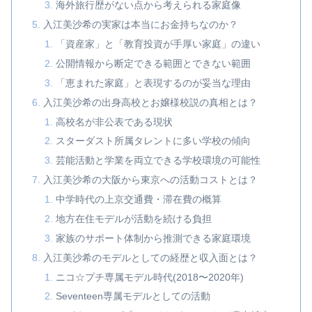
海外旅行歴がない点から考えられる家庭像
入江美沙希の実家は本当にお金持ちなのか？
「資産家」と「教育投資が手厚い家庭」の違い
公開情報から断定できる範囲とできない範囲
「恵まれた家庭」と表現するのが妥当な理由
入江美沙希の出身高校とお嬢様校説の真相とは？
高校名が非公表である現状
スターダスト所属タレントに多い学校の傾向
芸能活動と学業を両立できる学校環境の可能性
入江美沙希の大阪から東京への活動コストとは？
中学時代の上京交通費・滞在費の概算
地方在住モデルが活動を続ける負担
家族のサポート体制から推測できる家庭環境
入江美沙希のモデルとしての経歴と収入面とは？
ニコ☆プチ専属モデル時代(2018〜2020年)
Seventeen専属モデルとしての活動