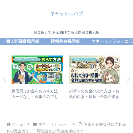
キャッシュハブ
お金貸して お金助けて 個人間融資掲示板
個人間融資掲示板
情報共有掲示板
マネーリテラシーコラ
マネーリテラシー
マネーリテラシー
お金
郵便局でお金をおろす方法｜
封筒へのお金の入れ方は？お
個
の
カードなし・通帳のみでも
札の向き・順番・金額の書き
口
OK？
方を解説
態
ホーム
マネーリテラシー
お金が必要な時に売れる
もの完全ガイド｜即現金化と高値売却のコツ