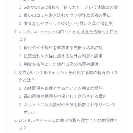
5chやSNSに溢れる「借りれた」という体験談の嘘
良い口コミを書き込むサクラや詐欺業者の手口
審査なしやブラックOKという甘い言葉に潜む罠
レンタルキャッシュの口コミから見えた危険な手口と
は？
保証金や手数料を要求する先振り込み詐欺
法定金利を大幅に超える法外な利息の請求
融資を条件にした銀行口座の売買や譲渡
女性がレンタルキャッシュを利用する際の特有のリス
クとは？
肉体関係を条件とするひととき融資の標的
裸の画像や動画を担保として送信させる脅迫
ネット上に個人情報や画像を拡散されるリベンジ
ポルノ
レンタルキャッシュに個人情報を渡すことの危険性と
は？