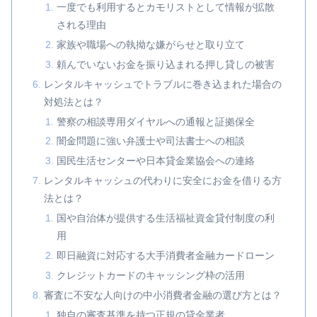
一度でも利用するとカモリストとして情報が拡散
される理由
家族や職場への執拗な嫌がらせと取り立て
頼んでいないお金を振り込まれる押し貸しの被害
レンタルキャッシュでトラブルに巻き込まれた場合の
対処法とは？
警察の相談専用ダイヤルへの通報と証拠保全
闇金問題に強い弁護士や司法書士への相談
国民生活センターや日本貸金業協会への連絡
レンタルキャッシュの代わりに安全にお金を借りる方
法とは？
国や自治体が提供する生活福祉資金貸付制度の利
用
即日融資に対応する大手消費者金融カードローン
クレジットカードのキャッシング枠の活用
審査に不安な人向けの中小消費者金融の選び方とは？
独自の審査基準を持つ正規の貸金業者