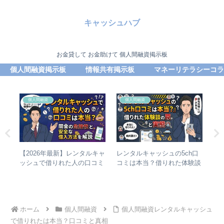
キャッシュハブ
お金貸して お金助けて 個人間融資掲示板
個人間融資掲示板
情報共有掲示板
マネーリテラシーコラ
個人間融資
個人間融資
完全
【2026年最新】レンタルキャ
レンタルキャッシュの5ch口
郵
け方
ッシュで借りれた人の口コミ
コミは本当？借りれた体験談
カ
は本当？闇金の危険性と安全
の罠と実態
O
な借入方法を解説
ホーム
個人間融資
個人間融資レンタルキャッシュ
で借りれたは本当？口コミと真相