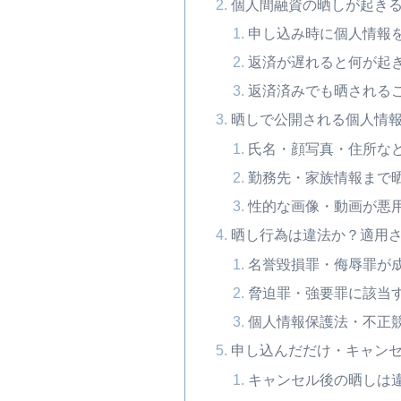
個人間融資の晒しが起き
申し込み時に個人情報
返済が遅れると何が起
返済済みでも晒される
晒しで公開される個人情
氏名・顔写真・住所な
勤務先・家族情報まで
性的な画像・動画が悪
晒し行為は違法か？適用
名誉毀損罪・侮辱罪が
脅迫罪・強要罪に該当
個人情報保護法・不正
申し込んだだけ・キャン
キャンセル後の晒しは