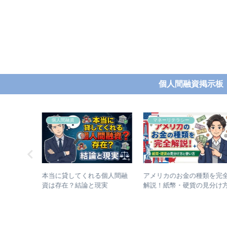
個人間融資掲示板
マネーリテラシー
マネーリテラシー
る個人間融
アメリカのお金の種類を完全
封筒へのお金の入れ方は？
現実
解説！紙幣・硬貨の見分け方
札の向き・順番・金額の書
と使い方
方を解説