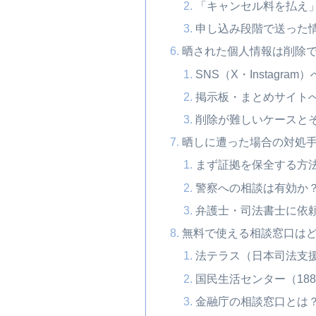
「キャンセル料を払え
申し込み段階で送った
晒された個人情報は削除
SNS（X・Instagr
掲示板・まとめサイト
削除が難しいケースと
晒しに遭った場合の対処
まず証拠を保全する方
警察への相談は有効か
弁護士・司法書士に依
無料で使える相談窓口は
法テラス（日本司法支
国民生活センター（18
金融庁の相談窓口とは