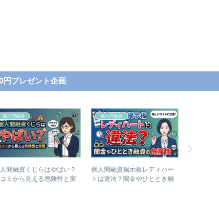
000円プレゼント企画
個人間融資
個人間融資
マネーリ
個人間融資掲示板レディハー
本当に貸してくれる個人間融
大学生が
トは違法？闇金やひととき融
資掲示板は？【結論：100%闇
は？住ま
資の危険性
金で危険です】
ル金額