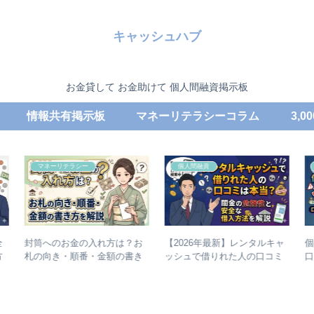
キャッシュハブ
お金貸して お金助けて 個人間融資掲示板
情報共有掲示板
マネーリテラシーコラム
3,
個人間融資
個人間融資
お
【2026年最新】レンタルキャ
個人間融資くじらはやばい？
き
ッシュで借りれた人の口コミ
口コミから見える危険性と実
は本当？闇金の危険性と安全
態
な借入方法を解説