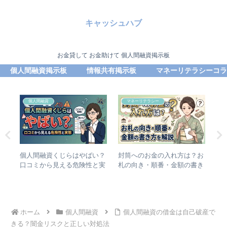
キャッシュハブ
お金貸して お金助けて 個人間融資掲示板
個人間融資掲示板
情報共有掲示板
マネーリテラシーコラ
個人間融資
マネーリテラシー
間融
個人間融資くじらはやばい？
封筒へのお金の入れ方は？お
個
%
口コミから見える危険性と実
札の向き・順番・金額の書き
ト
態
方を解説
資
ホーム
個人間融資
個人間融資の借金は自己破産で
きる？闇金リスクと正しい対処法