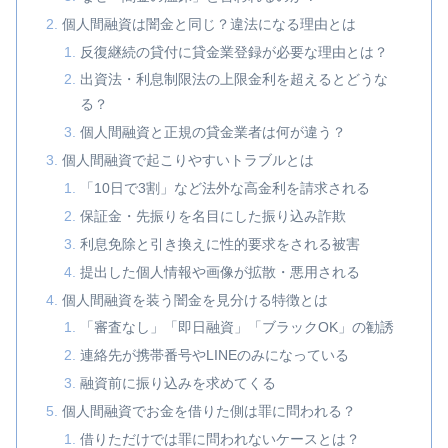
個人間融資は闇金と同じ？違法になる理由とは
反復継続の貸付に貸金業登録が必要な理由とは？
出資法・利息制限法の上限金利を超えるとどうな
る？
個人間融資と正規の貸金業者は何が違う？
個人間融資で起こりやすいトラブルとは
「10日で3割」など法外な高金利を請求される
保証金・先振りを名目にした振り込み詐欺
利息免除と引き換えに性的要求をされる被害
提出した個人情報や画像が拡散・悪用される
個人間融資を装う闇金を見分ける特徴とは
「審査なし」「即日融資」「ブラックOK」の勧誘
連絡先が携帯番号やLINEのみになっている
融資前に振り込みを求めてくる
個人間融資でお金を借りた側は罪に問われる？
借りただけでは罪に問われないケースとは？