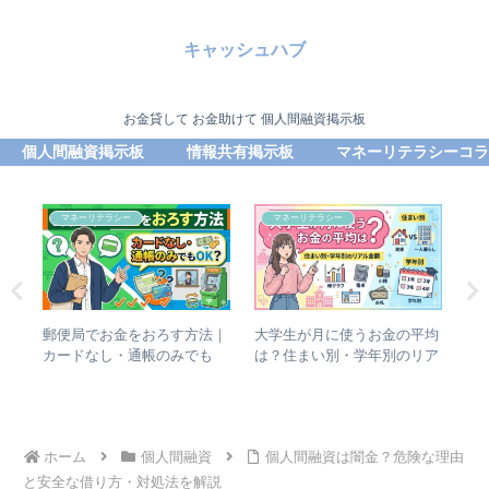
キャッシュハブ
お金貸して お金助けて 個人間融資掲示板
個人間融資掲示板
情報共有掲示板
マネーリテラシーコラ
マネーリテラシー
マネーリテラシー
キャ
郵便局でお金をおろす方法｜
大学生が月に使うお金の平均
封
コミ
カードなし・通帳のみでも
は？住まい別・学年別のリア
札
安全
OK？
ル金額
方
ホーム
個人間融資
個人間融資は闇金？危険な理由
と安全な借り方・対処法を解説