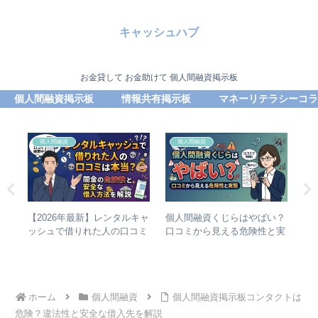
キャッシュハブ
お金貸して お金助けて 個人間融資掲示板
個人間融資掲示板
情報共有掲示板
マネーリテラシーコラ
個人間融資
個人間融資
ハー
【2026年最新】レンタルキャ
個人間融資くじらはやばい？
封
き融
ッシュで借りれた人の口コミ
口コミから見える危険性と実
札
は本当？闇金の危険性と安全
態
方
な借入方法を解説
ホーム
個人間融資
個人間融資掲示板コンタクトは
危険？違法性と安全な借入先を解説