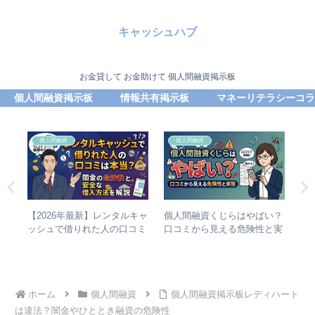
キャッシュハブ
お金貸して お金助けて 個人間融資掲示板
個人間融資掲示板
情報共有掲示板
マネーリテラシーコラ
個人間融資
個人間融資
間融
【2026年最新】レンタルキャ
個人間融資くじらはやばい？
ア
%
ッシュで借りれた人の口コミ
口コミから見える危険性と実
解
は本当？闇金の危険性と安全
態
と
な借入方法を解説
ホーム
個人間融資
個人間融資掲示板レディハート
は違法？闇金やひととき融資の危険性