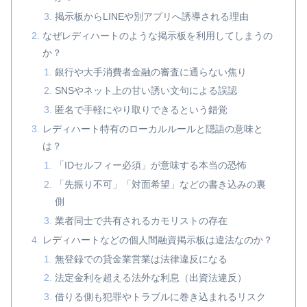
掲示板からLINEや別アプリへ誘導される理由
なぜレディハートのような掲示板を利用してしまうの
か？
銀行や大手消費者金融の審査に通らない焦り
SNSやネット上の甘い誘い文句による誤認
匿名で手軽にやり取りできるという錯覚
レディハート特有のローカルルールと隠語の意味と
は？
「IDセルフィー必須」が意味する本当の恐怖
「先振り不可」「対面希望」などの書き込みの裏
側
業者同士で共有されるカモリストの存在
レディハートなどの個人間融資掲示板は違法なのか？
無登録での貸金業営業は法律違反になる
法定金利を超える法外な利息（出資法違反）
借りる側も犯罪やトラブルに巻き込まれるリスク