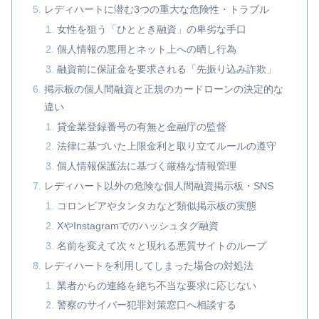
レディハートに潜む3つの重大な危険性・トラブル
女性を狙う「ひととき融資」の卑劣な手口
個人情報の悪用とネット上への晒し行為
融資前に保証金を要求される「先振り込み詐欺」
掲示板の個人間融資と正規のカードローンの決定的な
違い
貸金業登録番号の有無と金融庁の監督
法律に基づいた上限金利と取り立てルールの遵守
個人情報保護法に基づく厳格な情報管理
レディハート以外の危険な個人間融資掲示板・SNS
コロンビアやタンタカなど類似掲示板の実態
XやInstagramでのハッシュタグ融資
名前を変えて次々と現れる悪質サイトのループ
レディハートを利用してしまった場合の対処法
業者からの連絡を絶ち不当な要求に応じない
警察のサイバー犯罪対策窓口へ相談する