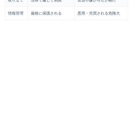
取り立て
法律で厳しく制限
脅迫や嫌がらせが横行
情報管理
厳格に保護される
悪用・売買される危険大