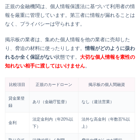
正規の金融機関は、個人情報保護法に基づいて利用者の情
報を厳重に管理しています。第三者に情報が漏れることは
なく、プライバシーは守られます。
掲示板の業者は、集めた個人情報を他の業者に売却した
り、脅迫の材料に使ったりします。
情報がどのように扱わ
れるか全く保証がない
状態です。
大切な個人情報を素性の
知れない相手に渡してはいけません
。
比較項目
正規のカードローン
掲示板の個人間融資
貸金業登
あり（金融庁監督）
なし（違法営業）
録
法定金利内（年20%以
法外な高金利（年数百%以
金利
下）
上）