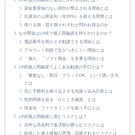
貸金業登録のない貸付が禁止される理由とは
出資法の上限金利（年20%）を超える実態とは
借りる側・貸す側それぞれが問われ得るのか
なぜ闇金はLINEで個人間融資を持ちかけるのか？
電話番号を明かさず勧誘できる理由とは
アカウント削除で足がつきにくい理由とは
「個人」「ソフト闇金」を名乗る理由とは
LINE個人間融資でよくある勧誘の手口とは？
「審査なし・即日・ブラックOK」という誘い文句
とは
先に手数料を振り込ませる先振り込み詐欺とは
性的関係を迫る「ひととき融資」とは
現金化・ファクタリングを装う手口とは
LINE個人間融資に潜むリスクとは？
法外な高金利で返済額が膨らむリスクとは
提供した個人情報が悪用・拡散されるリスクとは