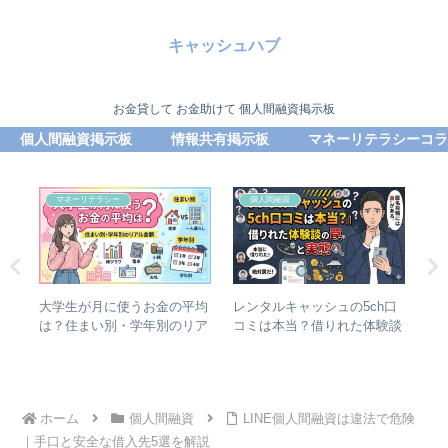
キャッシュハブ
お金貸して お金助けて 個人間融資掲示板
個人間融資掲示板
情報共有掲示板
マネーリテラシーコラ
マネーリテラシー
個人間融資
法｜
大学生が月に使うお金の平均
レンタルキャッシュの5ch口
本
も
は？住まい別・学年別のリア
コミは本当？借りれた体験談
資
ル金額
の罠と実態
闇
ホーム
個人間融資
LINE個人間融資は違法で危険
｜手口と安全な借入先5選を解説