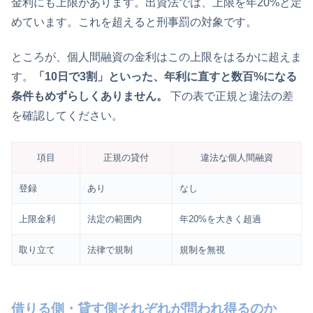
金利にも上限があります。出資法では、上限を年20%と定
めています。これを超えると刑事罰の対象です。
ところが、個人間融資の金利はこの上限をはるかに超えま
す。
「10日で3割」といった、年利に直すと数百%になる
条件もめずらしくありません。
下の表で正規と違法の差
を確認してください。
項目
正規の貸付
違法な個人間融資
登録
あり
なし
上限金利
法定の範囲内
年20%を大きく超過
取り立て
法律で規制
規制を無視
借りる側・貸す側それぞれが問われ得るのか