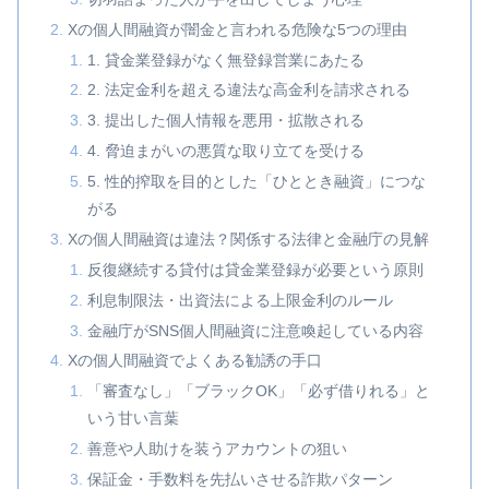
Xの個人間融資が闇金と言われる危険な5つの理由
1. 貸金業登録がなく無登録営業にあたる
2. 法定金利を超える違法な高金利を請求される
3. 提出した個人情報を悪用・拡散される
4. 脅迫まがいの悪質な取り立てを受ける
5. 性的搾取を目的とした「ひととき融資」につな
がる
Xの個人間融資は違法？関係する法律と金融庁の見解
反復継続する貸付は貸金業登録が必要という原則
利息制限法・出資法による上限金利のルール
金融庁がSNS個人間融資に注意喚起している内容
Xの個人間融資でよくある勧誘の手口
「審査なし」「ブラックOK」「必ず借りれる」と
いう甘い言葉
善意や人助けを装うアカウントの狙い
保証金・手数料を先払いさせる詐欺パターン