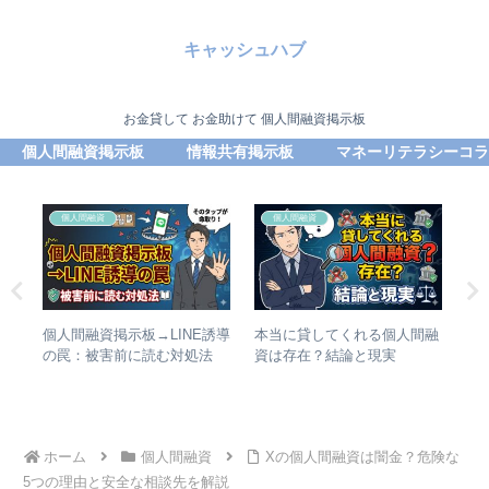
キャッシュハブ
お金貸して お金助けて 個人間融資掲示板
個人間融資掲示板
情報共有掲示板
マネーリテラシーコラ
個人間融資
個人間融資
お金
個人間融資掲示板→LINE誘導
本当に貸してくれる個人間融
レ
の
の罠：被害前に読む対処法
資は存在？結論と現実
コ
の
ホーム
個人間融資
Xの個人間融資は闇金？危険な
5つの理由と安全な相談先を解説