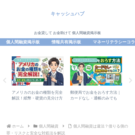
キャッシュハブ
お金貸して お金助けて 個人間融資掲示板
個人間融資掲示板
情報共有掲示板
マネーリテラシーコラ
マネーリテラシー
マネーリテラシー
ハー
アメリカのお金の種類を完全
郵便局でお金をおろす方法｜
個
き融
解説！紙幣・硬貨の見分け方
カードなし・通帳のみでも
の
と使い方
OK？
ホーム
個人間融資
個人間融資は違法？借りる側の
罪・リスクと安全な対処法を解説