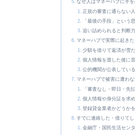
なぜ人はマネーハブに手を
正規の審査に通らない
「最後の手段」という
追い詰められると判断
マネーハブで実際に起きた
少額を借りて返済が雪
個人情報を渡した後に
公的機関が公表してい
マネーハブで被害に遭わな
「審査なし・即日・先
個人情報や身分証を求
登録貸金業者かどうか
すでに連絡した・借りてし
金融庁・国民生活セン