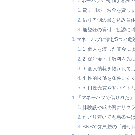
マネーハブの利用は違法？
貸す側が「お金を貸し
借りる側の書き込み自
無登録の貸付・勧誘に
マネーハブに潜む5つの危
1. 個人を装った闇金に
2. 保証金・手数料を
3. 個人情報を抜かれ
4. 性的関係を条件に
5. 口座売買や闇バイト
「マネーハブで借りれた」
体験談や成功例にサク
たどり着いても悪条件
SNSや知恵袋の「借り