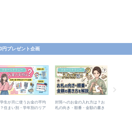
000円プレゼント企画
マネーリテラシー
個人間融資
個人間融
封筒へのお金の入れ方は？お
個人間融資掲示板レディハー
【2026
札の向き・順番・金額の書き
トは違法？闇金やひととき融
ッシュで
方を解説
資の危険性
は本当？
な借入方