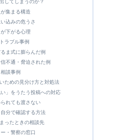
出してしまうのか？
人が集まる構造
思い込みの危うさ
力が下がる心理
トラブル事例
だるま式に膨らんだ例
音信不通・脅迫された例
る相談事例
いための見分け方と対処法
払い」をうたう投稿への対応
められても渡さない
を自分で確認する方法
まったときの相談先
ター・警察の窓口