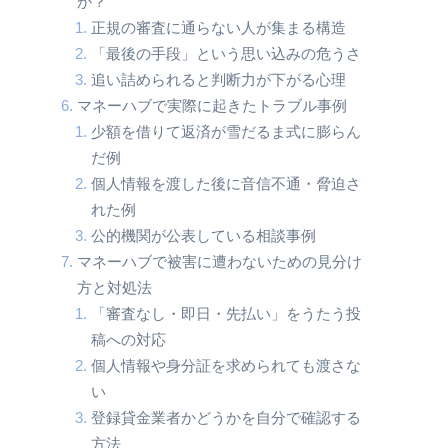
か？
正規の審査に通らない人が集まる構造
「最後の手段」という思い込みの危うさ
追い詰められると判断力が下がる心理
マネーハブで実際に起きたトラブル事例
少額を借りて返済が雪だるま式に膨らん
だ例
個人情報を渡した後に音信不通・脅迫さ
れた例
公的機関が公表している相談事例
マネーハブで被害に遭わないための見分け
方と対処法
「審査なし・即日・先払い」をうたう投
稿への対応
個人情報や身分証を求められても渡さな
い
登録貸金業者かどうかを自分で確認する
方法