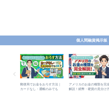
個人間融資掲示板
マネーリテラシー
個人間融資
ろす方法｜
アメリカのお金の種類を完全
本当に貸してくれる個人間
のみでも
解説！紙幣・硬貨の見分け方
資は存在？結論と現実
と使い方