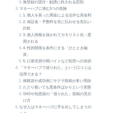
無登録の貸付・勧誘に科される罰則
マネーハブに潜む5つの危険
1. 個人を装った闇金による法外な高金利
2. 保証金・手数料を先に払わせる先払い
詐欺
3. 個人情報を抜かれてカモリスト化・悪
用される
4. 性的関係を条件にする「ひととき融
資」
5. 口座売買や闇バイトなど犯罪への加担
「マネーハブで借りれた」という口コミは
信用できる？
体験談や成功例にサクラ投稿が多い理由
たどり着いても悪条件ばかりという実態
SNSや知恵袋の「借りれた」投稿の見分
け方
なぜ人はマネーハブに手を出してしまうの