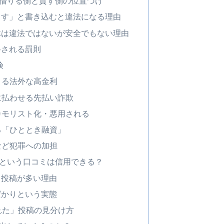
借りる側と貸す側の位置づけ
ます」と書き込むと違法になる理由
体は違法ではないが安全でもない理由
科される罰則
険
よる法外な高金利
先に払わせる先払い詐欺
てカモリスト化・悪用される
する「ひととき融資」
など犯罪への加担
という口コミは信用できる？
ラ投稿が多い理由
ばかりという実態
れた」投稿の見分け方