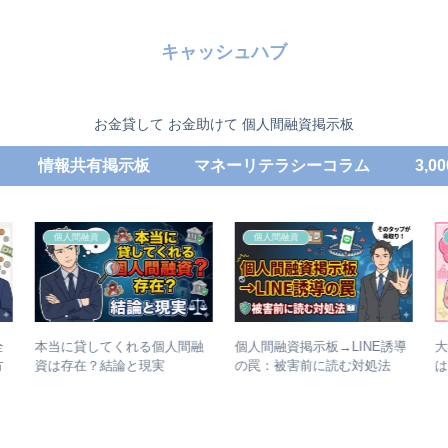
キャッシュハブ
お金貸して お金助けて 個人間融資掲示板
情報共有掲示板
マネーリテラシーコラム
3,
個人間融資
マネーリテラシー
融
個人間融資掲示板→LINE誘導
大学生が月に使うお金の平均
の罠：被害前に読む対処法
は？住まい別・学年別のリア
ル金額